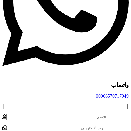
اتساب
0096657071794