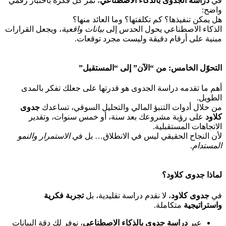
في
دراسة الجدوى بالذكاء الاصطناعي
، تمر كل فكرة باختبار رقمي
واضح:
هل يمكن تنفيذها؟ كم تكلفتها؟ وما العائد منها؟
الذكاء الاصطناعي يحول الحدس إلى
بيانات واقعية
، ويجعل القرارات
مبنية على أرقام دقيقة وليست مجرد توقعات.
التحوّل الخامس: من “الآن” إلى “المستقبل”
أهم ما تقدمه دراسة الجدوى هو قدرتها على جعلك تفكر بالمدى
الطويل.
من خلال أدوات التنبؤ المالي والتحليل السوقي، تساعدك
جدوى
كلاود
على رؤية مشروعك بعد سنة، أو خمس سنوات، وتقدير
الاتجاهات المستقبلية.
لأن النجاح الحقيقي ليس في الانطلاق… بل في
الاستمرار والنمو
المستدام
.
لماذا جدوى كلاود؟
في
جدوى كلاود
، لا نقدم دراسة تقليدية، بل
تجربة فكرية
واستراتيجية
متكاملة.
عبر
دراسة جدوى بالذكاء الاصطناعي
، نوفر لك دقة البيانات