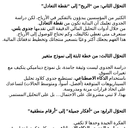
التحوّل الثاني: من “الربح” إلى “نقطة التعادل”
الكثير من المؤسسين يبدؤون بالتفكير في الأرباح، لكن دراسة
الجدوى تعلمك أن البداية تكون من
نقطة التعادل
.
من خلال أدوات التحليل المالي الدقيقة التي تقدمها
جدوى بلس
،
ستعرف متى تغطي تكاليفك، وكم تحتاج للوصول إلى الأرباح.
هذا الفهم يجعلك أكثر وعيًا بتسعير منتجاتك وتخطيط تدفقاتك المالية.
التحوّل الثالث: من خطة ثابتة إلى نموذج متغير
دراسة الجدوى ليست وثيقة جامدة، بل نموذج ديناميكي يتكيف مع
تغيرات السوق.
باستخدام
الذكاء الاصطناعي
، تستطيع جدوى كلاود تحليل
السيناريوهات المتوقعة (أفضل، أسوأ، ومتوسط الحالات) لتساعدك
على اتخاذ قرارات مرنة ومدروسة.
بهذا، لا تبني مشروعك على الاحتمال… بل على
التحليل المستمر
.
التحوّل الرابع: من “أفكار جميلة” إلى “أرقام منطقية”
الفكرة الجيدة وحدها لا تكفي.