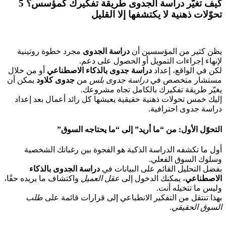
كيف تغيّر دراسة الجدوى طريقة تفكيرك كمؤسس؟ 5
تحوّلات ذهنية لا يكتشفها إلا القليل
يظن كثير من المؤسسين أن
دراسة الجدوى
مجرد خطوة روتينية
لإنهاء إجراءات التمويل أو الحصول على دعم.
لكن في الواقع، إعداد
دراسة جدوى بالذكاء الاصطناعي
أو من خلال
مستشار متخصص في
دراسة جدوى بلس
من
جدوى كلاود
يمكن أن
يغيّر طريقة تفكيرك بالكامل تجاه مشروعك.
إليك خمس تحولات ذهنية حقيقية يعيشها كل رائد أعمال بعد إعداد
دراسة جدوى احترافية.
التحوّل الأول: من “ما أريد” إلى “ما يحتاجه السوق”
أول ما تكشفه الدراسة الذكية هو الفجوة بين رغباتك الشخصية
وسلوك السوق الفعلي.
بفضل التحليل القائم على البيانات في
دراسة الجدوى بالذكاء
الاصطناعي
، يمكنك الدخول إلى
عقل العميل
واكتشاف ما يريده حقًا،
وليس ما تتخيله أنت.
بهذا تنتقل من التفكير الانطباعي إلى قرارات قائمة على
طلب
السوق الحقيقي
.