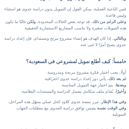
فمن الناحية العملية، يمكن القول إن التمويل بدون دراسة جدوى هو استثناء
وليس قاعدة.
وعلى الرغم من ذلك
، قد توجد بعض الحالات المحدودة،
ولكن
غالبًا ما تكون
هذه التمويلات صغيرة ولا تناسب المشاريع الاستثمارية الحقيقية.
وبالتالي
، إذا كان الهدف هو إنشاء مشروع مربح ومستدام، فإن إعداد دراسة
جدوى يصبح أمرًا لا غنى عنه.
خامساً: كيف أطلع تمويل لمشروعي في السعودية؟
أولًا، يجب اختيار فكرة مشروع مربحة ومدروسة.
ثم بعد ذلك
، يأتي دور إعداد دراسة جدوى احترافية.
وبعدها
، يتم اختيار جهة التمويل المناسبة.
وأخيرًا
، يُقدّم ملف متكامل يشمل الدراسة والمستندات النظامية.
وفي هذا الإطار
، تبرز منصة جدوى كلاود كحل عملي يسهّل هذه المراحل،
وفي الوقت نفسه
يضمن توافق دراسة الجدوى مع متطلبات الجهات
التمويلية.