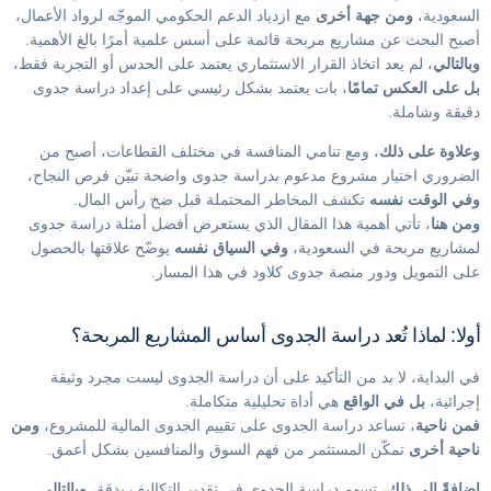
السعودية،
ومن جهة أخرى
مع ازدياد الدعم الحكومي الموجّه لرواد الأعمال،
أصبح البحث عن مشاريع مربحة قائمة على أسس علمية أمرًا بالغ الأهمية.
وبالتالي
، لم يعد اتخاذ القرار الاستثماري يعتمد على الحدس أو التجربة فقط،
بل على العكس تمامًا
، بات يعتمد بشكل رئيسي على إعداد دراسة جدوى
دقيقة وشاملة.
وعلاوة على ذلك
، ومع تنامي المنافسة في مختلف القطاعات، أصبح من
الضروري اختيار مشروع مدعوم بدراسة جدوى واضحة تبيّن فرص النجاح،
وفي الوقت نفسه
تكشف المخاطر المحتملة قبل ضخ رأس المال.
ومن هنا
، تأتي أهمية هذا المقال الذي يستعرض أفضل أمثلة دراسة جدوى
لمشاريع مربحة في السعودية،
وفي السياق نفسه
يوضّح علاقتها بالحصول
على التمويل ودور منصة جدوى كلاود في هذا المسار.
أولا: لماذا تُعد دراسة الجدوى أساس المشاريع المربحة؟
في البداية، لا بد من التأكيد على أن دراسة الجدوى ليست مجرد وثيقة
إجرائية،
بل في الواقع
هي أداة تحليلية متكاملة.
فمن ناحية
، تساعد دراسة الجدوى على تقييم الجدوى المالية للمشروع،
ومن
ناحية أخرى
تمكّن المستثمر من فهم السوق والمنافسين بشكل أعمق.
إضافةً إلى ذلك
، تسهم دراسة الجدوى في تقدير التكاليف بدقة،
وبالتالي