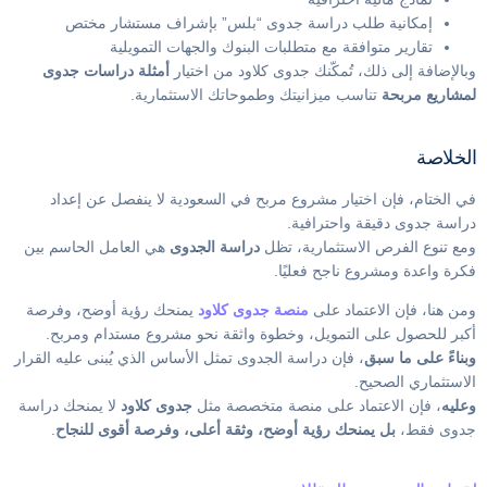
إمكانية طلب دراسة جدوى “بلس” بإشراف مستشار مختص
تقارير متوافقة مع متطلبات البنوك والجهات التمويلية
وبالإضافة إلى ذلك، تُمكّنك جدوى كلاود من اختيار
أمثلة دراسات جدوى
لمشاريع مربحة
تناسب ميزانيتك وطموحاتك الاستثمارية.
الخلاصة
في الختام، فإن اختيار مشروع مربح في السعودية لا ينفصل عن إعداد
دراسة جدوى دقيقة واحترافية.
ومع تنوع الفرص الاستثمارية، تظل
دراسة الجدوى
هي العامل الحاسم بين
فكرة واعدة ومشروع ناجح فعليًا.
ومن هنا، فإن الاعتماد على
منصة جدوى كلاود
يمنحك رؤية أوضح، وفرصة
أكبر للحصول على التمويل، وخطوة واثقة نحو مشروع مستدام ومربح.
وبناءً على ما سبق
، فإن دراسة الجدوى تمثل الأساس الذي يُبنى عليه القرار
الاستثماري الصحيح.
وعليه
، فإن الاعتماد على منصة متخصصة مثل
جدوى كلاود
لا يمنحك دراسة
جدوى فقط،
بل يمنحك رؤية أوضح، وثقة أعلى، وفرصة أقوى للنجاح
.