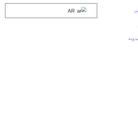
ن
AR
دونة