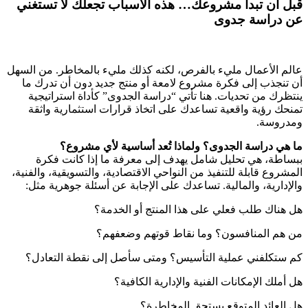
قبل أن تبدأ مشروعك… هذه الأسباب تجعلك لا تستغني
عن دراسة جدوى
عالم الأعمال مليء بالفرص، لكنه كذلك مليء بالمخاطر. من السهل
أن تنجذب إلى فكرة مشروع لامعة أو منتج جديد دون أن تدرك ما
ينتظرك من تحديات. هنا تأتي “دراسة الجدوى” كأداة استراتيجية
تمنحك رؤية واقعية تساعدك على اتخاذ قرارات استثمارية واثقة
ومدروسة.
ما هي دراسة الجدوى؟ ولماذا تُعد أساسية لأي مشروع؟
ببساطة، هي تحليل شامل يهدف إلى معرفة ما إذا كانت فكرة
المشروع قابلة للتنفيذ من النواحي الاقتصادية، والتسويقية، والفنية،
والإدارية، والمالية. تساعدك على الإجابة عن أسئلة جوهرية مثل:
هل هناك طلب فعلي على هذا المنتج أو الخدمة؟
من هم المنافسون؟ وما نقاط قوتهم وضعفهم؟
كم ستكلفني عملية التأسيس؟ ومتى سأصل إلى نقطة التعادل؟
هل أملك الإمكانات الفنية والإدارية الكافية؟
هل العائد المتوقع يستحق المخاطرة؟