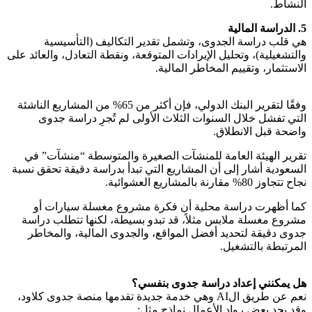
النشاط.
5. الدراسة المالية
هي قلب دراسة الجدوى، وتشمل تقدير التكاليف (التأسيسية
والتشغيلية)، وتحليل الإيرادات المتوقعة، ونقطة التعادل، والعائد على
الاستثمار، وتقييم المخاطر المالية.
وفقًا لتقرير البنك الدولي، فإن أكثر من 65% من المشاريع الناشئة
التي تفشل خلال السنوات الثلاث الأولى لم تُجرِ دراسة جدوى
واضحة قبل الانطلاق.
تقرير الهيئة العامة للمنشآت الصغيرة والمتوسطة “منشآت” في
السعودية أشار إلى أن المشاريع التي تبدأ بدراسة دقيقة تحقق نسبة
نجاح تتجاوز 80% مقارنة بالمشاريع العشوائية.
كما أظهرت دراسة محلية أن فكرة مشروع مغسلة سيارات أو
مشروع مغسلة ملابس مثلاً، قد تبدو بسيطة، لكنها تتطلب دراسة
جدوى دقيقة لتحديد أفضل المواقع، والجدوى المالية، والمخاطر
المرتبطة بالتشغيل.
هل يمكنني إعداد دراسة جدوى بنفسي؟
نعم عن طريق الAI وهي خدمة جديدة تقدمها منصة جدوى كلاود،
وقد يجد بعض رواد الأعمال نماذج مثل: