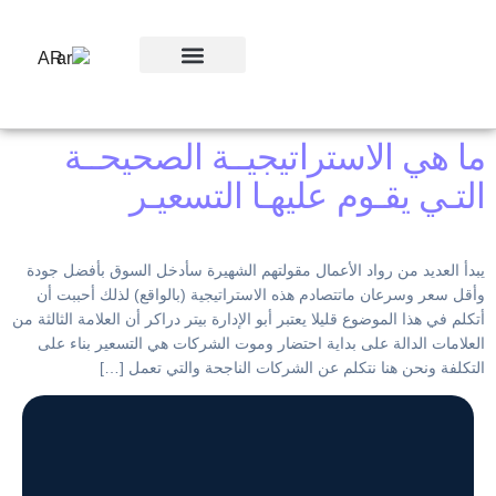
AR
ورش العمل
ما هي الاستراتيجيــة الصحيحــة
التـي يقـوم عليهـا التسعيـر
يبدأ العديد من رواد الأعمال مقولتهم الشهيرة سأدخل السوق بأفضل جودة
وأقل سعر وسرعان ماتتصادم هذه الاستراتيجية (بالواقع) لذلك أحببت أن
أتكلم في هذا الموضوع قليلا يعتبر أبو الإدارة بيتر دراكر أن العلامة الثالثة من
العلامات الدالة على بداية احتضار وموت الشركات هي التسعير بناء على
التكلفة ونحن هنا نتكلم عن الشركات الناجحة والتي تعمل […]