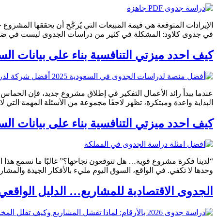
الإيرادات المتوقعة هي قيمة المبيعات التي يُرجَّح أن يحققها المشروع خ
في جدوى كلاود: المشكلة في كثير من دراسات الجدوى ليست في ضعف ال
كيف احدد ميزتي التنافسية بناء على بيانات ال
عندما يبدأ رائد الأعمال التفكير في إطلاق مشروع جديد، فإن الحماس ل
البداية واعدة ومبتكرة، تظهر لاحقًا مجموعة من الأسئلة المهمة التي ل
كيف احدد ميزتي التنافسية بناء على بيانات ال
“لدينا فكرة مشروع قوية… هل تتوقعون نجاحها؟” غالبًا ما نسمع هذا ا
وحدها لا تكفي. في الواقع، السوق اليوم مليء بالأفكار الجيدة والمشا
الجدوى الاقتصادية للمشاريع… الدليل الواقعي