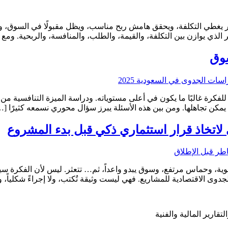
يغطي التكلفة، ويحقق هامش ربح مناسب، ويظل مقبولًا في السوق، وقادر
ذي يوازن بين التكلفة، والقيمة، والطلب، والمنافسة، والربحية. ومع 
سوق
لفكرة غالبًا ما يكون في أعلى مستوياته. ودراسة الميزة التنافسية من
ا يمكن تجاهلها. ومن بين هذه الأسئلة يبرز سؤال محوري نسمعه كثيرًا […
 لاتخاذ قرار استثماري ذكي قبل بدء المشروع
وية، وحماس مرتفع، وسوق يبدو واعداً، ثم… تتعثر. ليس لأن الفكرة سيئ
جدوى الاقتصادية للمشاريع. فهي ليست وثيقة تُكتب، ولا إجراءً شكلياً، 
قارير المالية والفنية