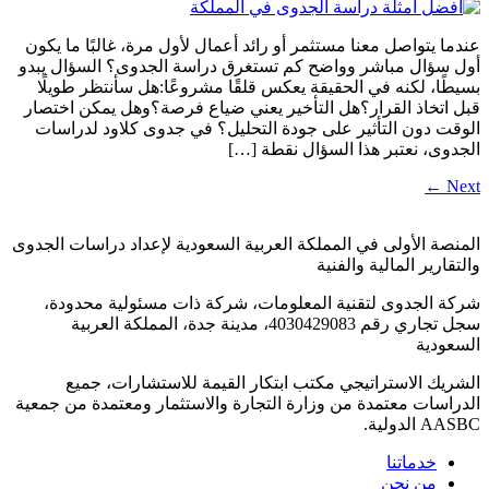
عندما يتواصل معنا مستثمر أو رائد أعمال لأول مرة، غالبًا ما يكون
أول سؤال مباشر وواضح كم تستغرق دراسة الجدوى؟ السؤال يبدو
بسيطًا، لكنه في الحقيقة يعكس قلقًا مشروعًا:هل سأنتظر طويلًا
قبل اتخاذ القرار؟هل التأخير يعني ضياع فرصة؟وهل يمكن اختصار
الوقت دون التأثير على جودة التحليل؟ في جدوى كلاود لدراسات
الجدوى، نعتبر هذا السؤال نقطة […]
←
Next
المنصة الأولى في المملكة العربية السعودية لإعداد دراسات الجدوى
والتقارير المالية والفنية
شركة الجدوى لتقنية المعلومات، شركة ذات مسئولية محدودة،
سجل تجاري رقم 4030429083، مدينة جدة، المملكة العربية
السعودية
الشريك الاستراتيجي مكتب ابتكار القيمة للاستشارات، جميع
الدراسات معتمدة من وزارة التجارة والاستثمار ومعتمدة من جمعية
AASBC الدولية.
خدماتنا
من نحن