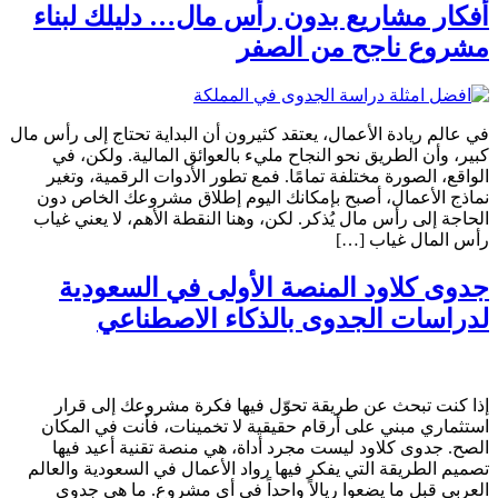
أفكار مشاريع بدون رأس مال… دليلك لبناء
مشروع ناجح من الصفر
في عالم ريادة الأعمال، يعتقد كثيرون أن البداية تحتاج إلى رأس مال
كبير، وأن الطريق نحو النجاح مليء بالعوائق المالية. ولكن، في
الواقع، الصورة مختلفة تمامًا. فمع تطور الأدوات الرقمية، وتغير
نماذج الأعمال، أصبح بإمكانك اليوم إطلاق مشروعك الخاص دون
الحاجة إلى رأس مال يُذكر. لكن، وهنا النقطة الأهم، لا يعني غياب
رأس المال غياب […]
جدوى كلاود المنصة الأولى في السعودية
لدراسات الجدوى بالذكاء الاصطناعي
إذا كنت تبحث عن طريقة تحوّل فيها فكرة مشروعك إلى قرار
استثماري مبني على أرقام حقيقية لا تخمينات، فأنت في المكان
الصح. جدوى كلاود ليست مجرد أداة، هي منصة تقنية أعيد فيها
تصميم الطريقة التي يفكر فيها رواد الأعمال في السعودية والعالم
العربي قبل ما يضعوا ريالاً واحداً في أي مشروع. ما هي جدوى