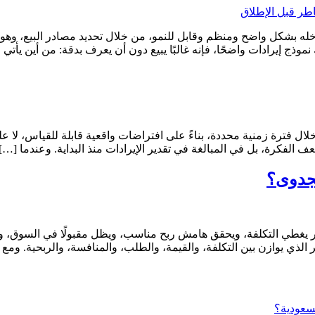
 دخله بشكل واضح ومنظم وقابل للنمو، من خلال تحديد مصادر البيع، وهو
ذج إيرادات واضحًا، فإنه غالبًا يبيع دون أن يعرف بدقة: من أين يأتي ا
لال فترة زمنية محددة، بناءً على افتراضات واقعية قابلة للقياس، لا على 
فكرة، بل في المبالغة في تقدير الإيرادات منذ البداية. وعندما […]
لجدوى؟
يغطي التكلفة، ويحقق هامش ربح مناسب، ويظل مقبولًا في السوق، وقادر
ذي يوازن بين التكلفة، والقيمة، والطلب، والمنافسة، والربحية. ومع 