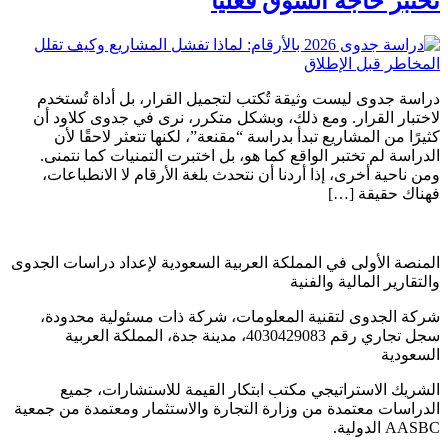
تختبر حاجة السوق فعليًا
دراسة جدوى ليست وثيقة تُكتب لتجميل القرار، بل أداة تُستخدم
لاختبار القرار. ومع ذلك، وبشكل متكرر، نرى في جدوى كلاود أن
كثيرًا من المشاريع تبدأ بدراسة “مقنعة”، لكنها تتعثر لاحقًا لأن
الدراسة لم تختبر الواقع كما هو، بل اختبرت التمنيات كما نتمنى.
ومن ناحية أخرى، إذا أردنا أن نتحدث بلغة الأرقام لا الانطباعات،
فهناك حقيقة […]
المنصة الأولى في المملكة العربية السعودية لإعداد دراسات الجدوى
والتقارير المالية والفنية
شركة الجدوى لتقنية المعلومات، شركة ذات مسئولية محدودة،
سجل تجاري رقم 4030429083، مدينة جدة، المملكة العربية
السعودية
الشريك الاستراتيجي مكتب ابتكار القيمة للاستشارات، جميع
الدراسات معتمدة من وزارة التجارة والاستثمار ومعتمدة من جمعية
AASBC الدولية.