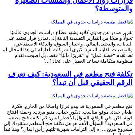
قرارات رواد الأعمال والمنشآت الصغيرة
والمتوسطة؟
تقرير صادر عن جدوى كلاود يشهد قطاع دراسات الجدوى عالميًا
تحولًا واضحًا من التقارير التقليدية الثابتة إلى نماذج قرار تعتمد على
البيانات، والتحليل المالي، واختبار السوق، والذكاء الاصطناعي،
والتوصيات القابلة للتنفيذ. كبرى الشركات العاملة في هذا المجال لم
تعد تقدم “خطة عمل” أو “تقريرًا ماليًا” فقط، بل أصبحت تقدم
منظومة متكاملة تساعد العميل على اتخاذ […]
تكلفة فتح مطعم في السعودية: كيف تعرف
الرقم الحقيقي قبل أن تبدأ؟
فتح مطعم في السعودية قد يبدو قرارًا واضحًا من الخارج. فكرة
طعام جيدة. موقع مناسب. ديكور جذاب. منيو مرتب. وحملة افتتاح
قوية. لكن، في الواقع، السؤال الأخطر ليس: كم تكلفة فتح مطعم
في السعودية؟ السؤال الأهم هو هل تكلفة فتح المطعم ستقودك إلى
مشروع مربح… أم إلى التزامات شهرية تلتهم رأس المال؟ وهنا تبدأ
أهمية […]