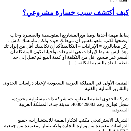
كيف أكتشف سبب خسارة مشروعي؟
نقاط مهمة أجدها يوميا مع المشاريع المتوسطة والصغيرة وحاب
أوضحها لكم.. ماهو تفسير أن مبيعاتك جيدة ولكن ماتمسك كاش..
ركز معايالربح = الإيرادات – التكاليفتأكد أن تكاليفك أقل من إيراداتك
وهذا ليس بسيطالإيرادات هي المبيعات وأحيانا تكون المشكلة أن
السعر غير صحيح أقل من التكلفة أو كمية البيع لم تصل إلى حد
نقطة التعادلبالنسبة للتكلفة […]
المنصة الأولى في المملكة العربية السعودية لإعداد دراسات الجدوى
والتقارير المالية والفنية
شركة الجدوى لتقنية المعلومات، شركة ذات مسئولية محدودة،
سجل تجاري رقم 4030429083، مدينة جدة، المملكة العربية
السعودية
الشريك الاستراتيجي مكتب ابتكار القيمة للاستشارات، جميع
الدراسات معتمدة من وزارة التجارة والاستثمار ومعتمدة من جمعية