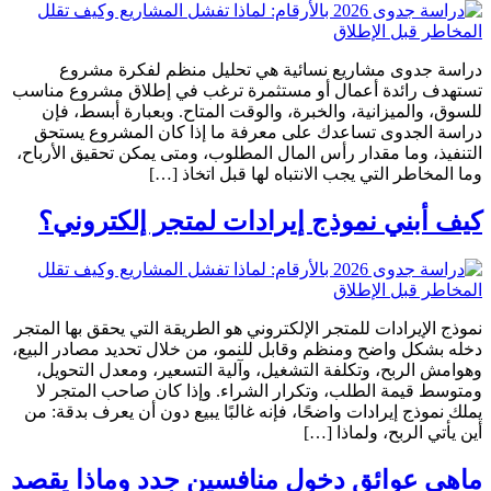
دراسة جدوى مشاريع نسائية هي تحليل منظم لفكرة مشروع
تستهدف رائدة أعمال أو مستثمرة ترغب في إطلاق مشروع مناسب
للسوق، والميزانية، والخبرة، والوقت المتاح. وبعبارة أبسط، فإن
دراسة الجدوى تساعدك على معرفة ما إذا كان المشروع يستحق
التنفيذ، وما مقدار رأس المال المطلوب، ومتى يمكن تحقيق الأرباح،
وما المخاطر التي يجب الانتباه لها قبل اتخاذ […]
كيف أبني نموذج إيرادات لمتجر إلكتروني؟
نموذج الإيرادات للمتجر الإلكتروني هو الطريقة التي يحقق بها المتجر
دخله بشكل واضح ومنظم وقابل للنمو، من خلال تحديد مصادر البيع،
وهوامش الربح، وتكلفة التشغيل، وآلية التسعير، ومعدل التحويل،
ومتوسط قيمة الطلب، وتكرار الشراء. وإذا كان صاحب المتجر لا
يملك نموذج إيرادات واضحًا، فإنه غالبًا يبيع دون أن يعرف بدقة: من
أين يأتي الربح، ولماذا […]
ماهي عوائق دخول منافسين جدد وماذا يقصد