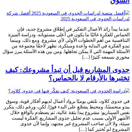
السوق
عندما يبدأ رائد الأعمال التفكير في إطلاق مشروع جديد، فإن
الحماس للفكرة غالبًا ما يكون في أعلى مستوياته. ودراسة الميزة
التنافسية من أهم الخطوات الأولى لأي مشروع. ومع ذلك، وبينما
تبدو الفكرة في البداية واعدة ومبتكرة، تظهر لاحقًا مجموعة من
الأسئلة المهمة التي لا يمكن تجاهلها. ومن بين هذه الأسئلة يبرز سؤال
محوري نسمعه كثيرًا […]
جدوى المشاريع قبل أن تبدأ مشروعك: كيف
تختبرها بالأرقام لا بالحماس؟
في جدوى كلاود، نلتقي يوميًا برواد أعمال لديهم أفكار قوية، وسوق
يبدو متحمسًا، ومحيط يشجّع على البدء فورًا. لكن، ورغم ذلك، يتكرر
نفس السيناريو: مشروع يبدأ بثقة عالية، ثم يصطدم بالواقع خلال
الأشهر الأولى بسبب عدم تحليل جدوى المشاريع. الفكرة ليست
سيئة، ولا لأن صاحب المشروع غير مجتهد، وإنما لأن جدوى
المشروع لم تُختبر كما […]