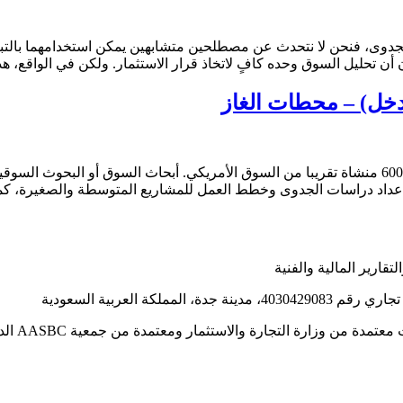
وى، فنحن لا نتحدث عن مصطلحين متشابهين يمكن استخدامهما بالتبادل.
ن تحليل السوق وحده كافٍ لاتخاذ قرار الاستثمار. ولكن في الواقع، هذا
لدخل) – محطات الغاز
ملاحظة: هذه الأرقام خاصة بالمؤسسات الفردية فقط وملخص لعدد 6000 منشاة تقريبا من السوق الأمري
إعداد دراسات الجدوى وخطط العمل للمشاريع المتوسطة والصغيرة، كما
قارير المالية والفنية
 العربية السعودية
من وزارة التجارة والاستثمار ومعتمدة من جمعية AASBC الدولية.